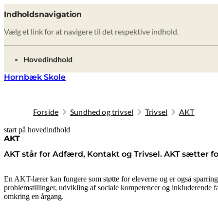
Indholdsnavigation
Vælg et link for at navigere til det respektive indhold.
gå til
Hovedindhold
Hornbæk Skole
Forside
Sundhed og trivsel
Trivsel
AKT
start på hovedindhold
senest opdateret 8. oktober 2025
AKT
AKT står for Adfærd, Kontakt og Trivsel. AKT sætter fo
En AKT-lærer kan fungere som støtte for eleverne og er også sparringsp
problemstillinger, udvikling af sociale kompetencer og inkluderende fæ
omkring en årgang.