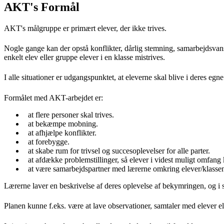
AKT's Formål
AKT's målgruppe er primært elever, der ikke trives.
Nogle gange kan der opstå konflikter, dårlig stemning, samarbejdsvanske
enkelt elev eller gruppe elever i en klasse mistrives.
I alle situationer er udgangspunktet, at eleverne skal blive i deres eg
Formålet med AKT-arbejdet er:
at flere personer skal trives.
at bekæmpe mobning.
at afhjælpe konflikter.
at forebygge.
at skabe rum for trivsel og succesoplevelser for alle parter.
at afdække problemstillinger, så elever i videst muligt omfang 
at være samarbejdspartner med lærerne omkring elever/klasse
Lærerne laver en beskrivelse af deres oplevelse af bekymringen, og i
Planen kunne f.eks. være at lave observationer, samtaler med elever e