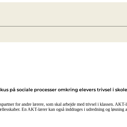
kus på sociale processer omkring elevers trivsel i skole
artner for andre lærere, som skal arbejde med trivsel i klassen. AKT-lær
llesskaber. En AKT-lærer kan også inddrages i udredning og løsning af s