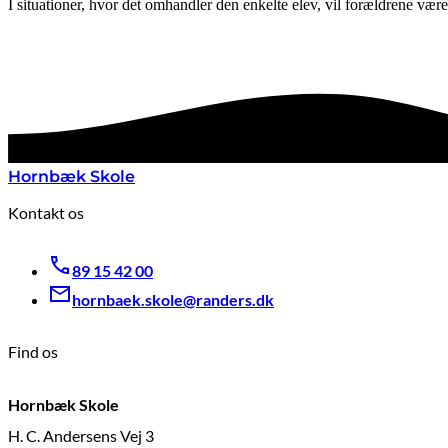
I situationer, hvor det omhandler den enkelte elev, vil forældrene være
Hornbæk Skole
Kontakt os
89 15 42 00
hornbaek.skole@randers.dk
Find os
Hornbæk Skole
H. C. Andersens Vej 3