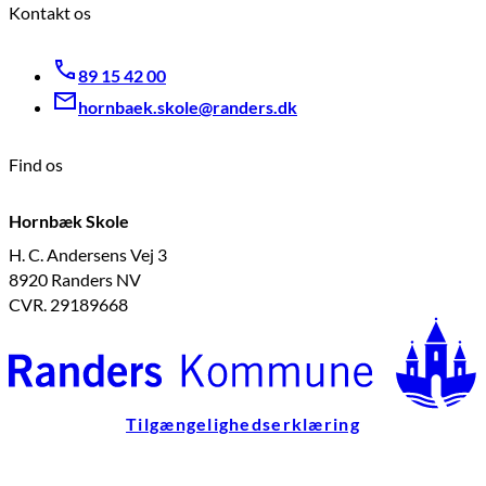
Kontakt os
89 15 42 00
hornbaek.skole@randers.dk
Find os
Hornbæk Skole
H. C. Andersens Vej 3
8920 Randers NV
CVR. 29189668
Tilgængelighedserklæring