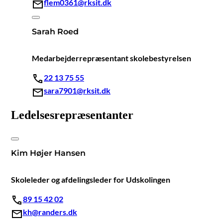
flem0361@rksit.dk
Sarah Roed
Medarbejderrepræsentant skolebestyrelsen
22 13 75 55
sara7901@rksit.dk
Ledelsesrepræsentanter
Kim Højer Hansen
Skoleleder og afdelingsleder for Udskolingen
89 15 42 02
kh@randers.dk