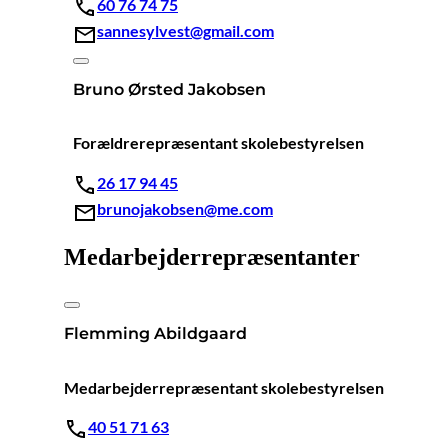
60 76 74 75
sannesylvest@gmail.com
Bruno Ørsted Jakobsen
Forældrerepræsentant skolebestyrelsen
26 17 94 45
brunojakobsen@me.com
Medarbejderrepræsentanter
Flemming Abildgaard
Medarbejderrepræsentant skolebestyrelsen
40 51 71 63