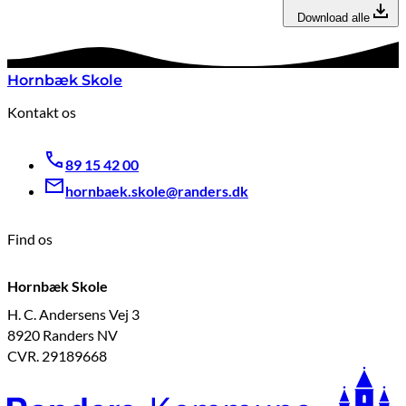
Download alle
Hornbæk Skole
Kontakt os
89 15 42 00
hornbaek.skole@randers.dk
Find os
Hornbæk Skole
H. C. Andersens Vej 3
8920 Randers NV
CVR. 29189668