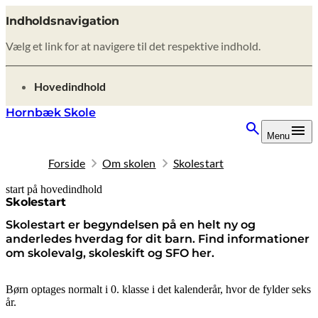
Indholdsnavigation
Vælg et link for at navigere til det respektive indhold.
gå til
Hovedindhold
Hornbæk Skole
Menu
Forside
Om skolen
Skolestart
start på hovedindhold
senest opdateret 8. oktober 2025
Skolestart
Skolestart er begyndelsen på en helt ny og
anderledes hverdag for dit barn. Find informationer
om skolevalg, skoleskift og SFO her.
Børn optages normalt i 0. klasse i det kalenderår, hvor de fylder seks
år.