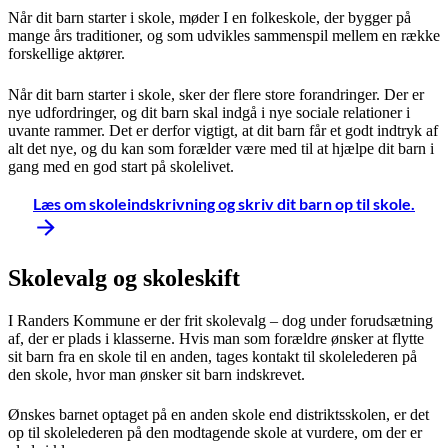
Når dit barn starter i skole, møder I en folkeskole, der bygger på
mange års traditioner, og som udvikles sammenspil mellem en række
forskellige aktører.
Når dit barn starter i skole, sker der flere store forandringer. Der er
nye udfordringer, og dit barn skal indgå i nye sociale relationer i
uvante rammer. Det er derfor vigtigt, at dit barn får et godt indtryk af
alt det nye, og du kan som forælder være med til at hjælpe dit barn i
gang med en god start på skolelivet.
Læs om skoleindskrivning og skriv dit barn op til skole.
Skolevalg og skoleskift
I Randers Kommune er der frit skolevalg – dog under forudsætning
af, der er plads i klasserne. Hvis man som forældre ønsker at flytte
sit barn fra en skole til en anden, tages kontakt til skolelederen på
den skole, hvor man ønsker sit barn indskrevet.
Ønskes barnet optaget på en anden skole end distriktsskolen, er det
op til skolelederen på den modtagende skole at vurdere, om der er