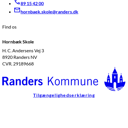
89 15 42 00
hornbaek.skole@randers.dk
Find os
Hornbæk Skole
H. C. Andersens Vej 3
8920 Randers NV
CVR. 29189668
Tilgængelighedserklæring