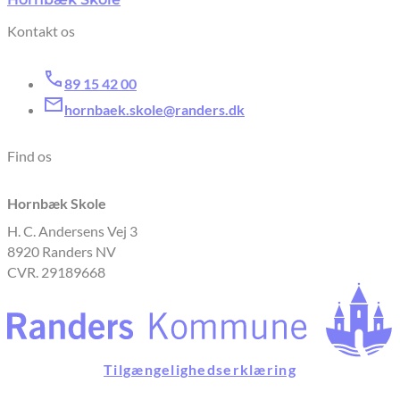
Kontakt os
89 15 42 00
hornbaek.skole@randers.dk
Find os
Hornbæk Skole
H. C. Andersens Vej 3
8920 Randers NV
CVR. 29189668
Tilgængelighedserklæring