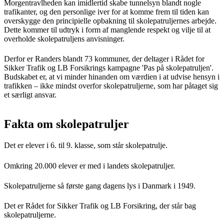
Morgentravlheden kan imidlertid skabe tunnelsyn blandt nogle
trafikanter, og den personlige iver for at komme frem til tiden kan
overskygge den principielle opbakning til skolepatruljernes arbejde.
Dette kommer til udtryk i form af manglende respekt og vilje til at
overholde skolepatruljens anvisninger.
Derfor er Randers blandt 73 kommuner, der deltager i Rådet for
Sikker Trafik og LB Forsikrings kampagne 'Pas på skolepatruljen'.
Budskabet er, at vi minder hinanden om værdien i at udvise hensyn i
trafikken – ikke mindst overfor skolepatruljerne, som har påtaget sig
et særligt ansvar.
Fakta om skolepatruljer
Det er elever i 6. til 9. klasse, som står skolepatrulje.
Omkring 20.000 elever er med i landets skolepatruljer.
Skolepatruljerne så første gang dagens lys i Danmark i 1949.
Det er Rådet for Sikker Trafik og LB Forsikring, der står bag
skolepatruljerne.