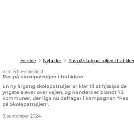
Forside
Nyheder
Pas på skolepatruljen i trafikke
start på hovedindhold
senest opdateret 19. februar 2026
Pas på skolepatruljen i trafikken
En ny årgang skolepatruljer er klar til at hjælpe de
yngste elever over vejen, og Randers er blandt 73
kommuner, der lige nu deltager i kampagnen "Pas
på Skolepatruljen".
3. september 2024